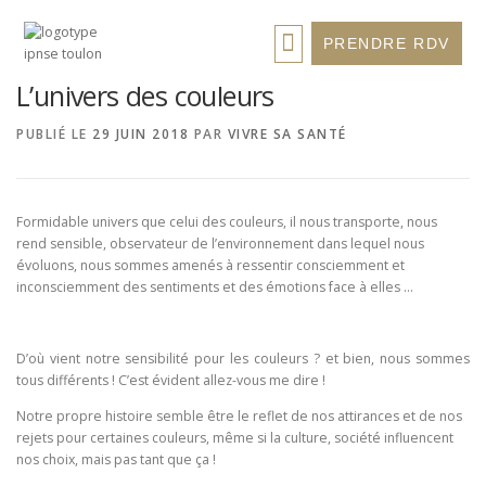
PRENDRE RDV
L’univers des couleurs
BIENVENUE
PRESENTATION
POLE SOINS
POLE STAGES
BLOG
CONTACT
PUBLIÉ LE
29 JUIN 2018
PAR
VIVRE SA SANTÉ
Formidable univers que celui des couleurs, il nous transporte, nous
rend sensible, observateur de l’environnement dans lequel nous
évoluons, nous sommes amenés à ressentir consciemment et
inconsciemment des sentiments et des émotions face à elles …
D’où vient notre sensibilité pour les couleurs ? et bien, nous sommes
tous différents ! C’est évident allez-vous me dire !
Notre propre histoire semble être le reflet de nos attirances et de nos
rejets pour certaines couleurs, même si la culture, société influencent
nos choix, mais pas tant que ça !