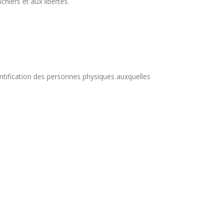
hiers et aux libertés.
entification des personnes physiques auxquelles