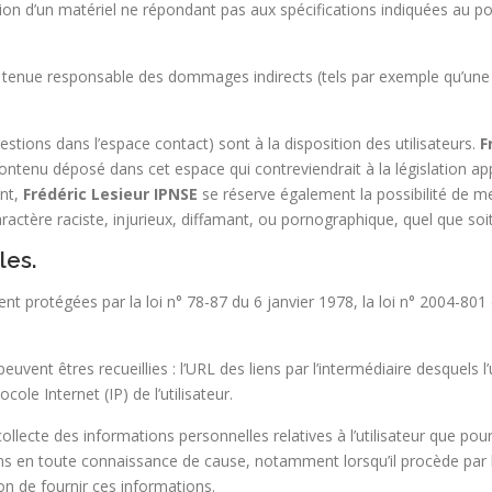
tion d’un matériel ne répondant pas aux spécifications indiquées au poi
tenue responsable des dommages indirects (tels par exemple qu’une
estions dans l’espace contact) sont à la disposition des utilisateurs.
F
tenu déposé dans cet espace qui contreviendrait à la législation appl
ant,
Frédéric Lesieur IPNSE
se réserve également la possibilité de met
actère raciste, injurieux, diffamant, ou pornographique, quel que soit 
les.
protégées par la loi n° 78-87 du 6 janvier 1978, la loi n° 2004-801 d
peuvent êtres recueillies : l’URL des liens par l’intermédiaire desquels 
cole Internet (IP) de l’utilisateur.
ollecte des informations personnelles relatives à l’utilisateur que pour
ns en toute connaissance de cause, notamment lorsqu’il procède par lui
non de fournir ces informations.