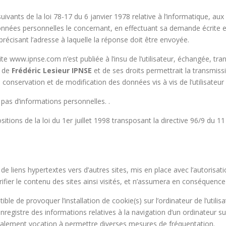
ants de la loi 78-17 du 6 janvier 1978 relative à l’informatique, aux fi
x données personnelles le concernant, en effectuant sa demande écrite 
n précisant l’adresse à laquelle la réponse doit être envoyée.
site www.ipnse.com n’est publiée à l’insu de l’utilisateur, échangée, t
t de
Frédéric Lesieur IPNSE
et de ses droits permettrait la transmiss
 conservation et de modification des données vis à vis de l’utilisateu
e pas d’informations personnelles. .
ions de la loi du 1er juillet 1998 transposant la directive 96/9 du 11
 liens hypertextes vers d’autres sites, mis en place avec l’autorisat
érifier le contenu des sites ainsi visités, et n’assumera en conséquence
e de provoquer l’installation de cookie(s) sur l’ordinateur de l’utilisat
i enregistre des informations relatives à la navigation d’un ordinateur 
nt également vocation à permettre diverses mesures de fréquentation.