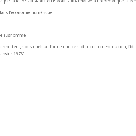
ar la loi n° 2004-801 du 6 août 2004 relative à l’informatique, aux fic
 dans l’économie numérique.
 site susnommé.
 permettent, sous quelque forme que ce soit, directement ou non, l’id
 janvier 1978).