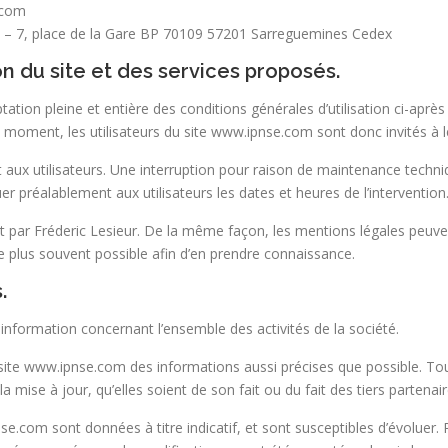
.com
– 7, place de la Gare BP 70109 57201 Sarreguemines Cedex
on du site et des services proposés.
ation pleine et entière des conditions générales d’utilisation ci-après 
 moment, les utilisateurs du site www.ipnse.com sont donc invités à l
aux utilisateurs. Une interruption pour raison de maintenance techni
r préalablement aux utilisateurs les dates et heures de l’intervention
t par Fréderic Lesieur. De la même façon, les mentions légales peuve
r le plus souvent possible afin d’en prendre connaissance.
.
information concernant l’ensemble des activités de la société.
e site www.ipnse.com des informations aussi précises que possible. Tou
 mise à jour, qu’elles soient de son fait ou du fait des tiers partenair
e.com sont données à titre indicatif, et sont susceptibles d’évoluer. Pa