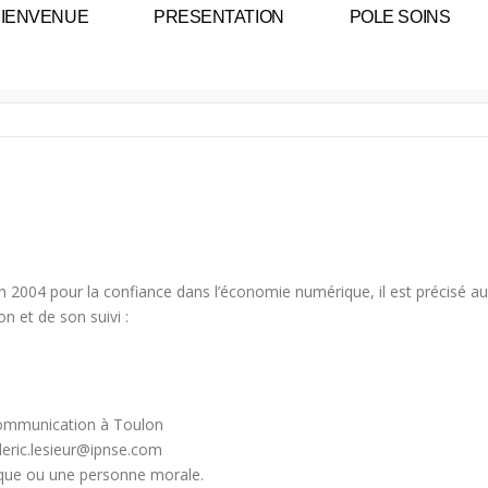
BIENVENUE
PRESENTATION
POLE SOINS
juin 2004 pour la confiance dans l’économie numérique, il est précisé au
on et de son suivi :
communication à Toulon
ederic.lesieur@ipnse.com
ique ou une personne morale.