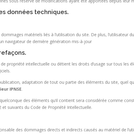
nés sous réserve de modifications ayant été apportées depuis leur mi
 les données techniques.
ommages matériels liés à l’utilisation du site. De plus, l’utilisateur d
 un navigateur de dernière génération mis-à-jour
trefaçons.
 de propriété intellectuelle ou détient les droits d’usage sur tous les
ciels.
blication, adaptation de tout ou partie des éléments du site, quel que
ieur IPNSE
.
n quelconque des éléments qu’il contient sera considérée comme const
et suivants du Code de Propriété Intellectuelle.
nsable des dommages directs et indirects causés au matériel de l’utilis