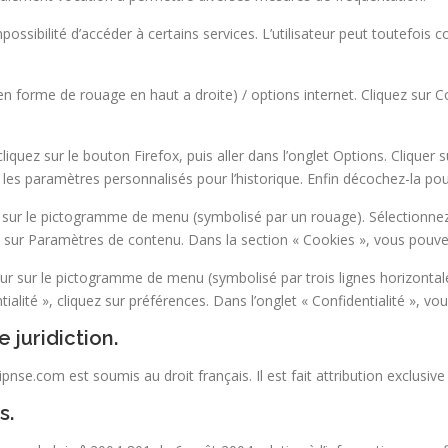
impossibilité d’accéder à certains services. L’utilisateur peut toutefois
n forme de rouage en haut a droite) / options internet. Cliquez sur Co
iquez sur le bouton Firefox, puis aller dans l’onglet Options. Cliquer su
 les paramètres personnalisés pour l’historique. Enfin décochez-la pou
ur sur le pictogramme de menu (symbolisé par un rouage). Sélectionne
ez sur Paramètres de contenu. Dans la section « Cookies », vous pouve
ur sur le pictogramme de menu (symbolisé par trois lignes horizontale
alité », cliquez sur préférences. Dans l’onglet « Confidentialité », vo
e juridiction.
w.ipnse.com est soumis au droit français. Il est fait attribution exclusi
s.